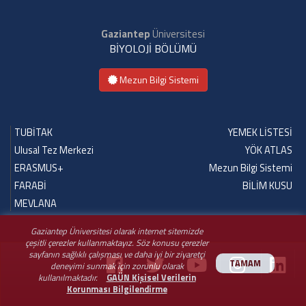
Gaziantep
Üniversitesi
BİYOLOJİ BÖLÜMÜ
Mezun Bilgi Sistemi
TUBİTAK
YEMEK LİSTESİ
Ulusal Tez Merkezi
YÖK ATLAS
ERASMUS+
Mezun Bilgi Sistemi
FARABİ
BİLİM KUSU
MEVLANA
Gaziantep Üniversitesi olarak internet sitemizde
çeşitli çerezler kullanmaktayız. Söz konusu çerezler
sayfanın sağlıklı çalışması ve daha iyi bir ziyaretçi
TAMAM
deneyimi sunmak için zorunlu olarak
kullanılmaktadır.
GAÜN Kişisel Verilerin
Korunması Bilgilendirme