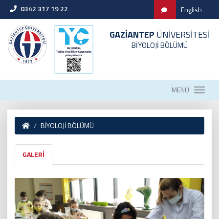
0342 317 19 22
English
GAZİANTEP
ÜNİVERSİTESİ
BİYOLOJİ BÖLÜMÜ
MENÜ
BİYOLOJİ BÖLÜMÜ
GALERİ