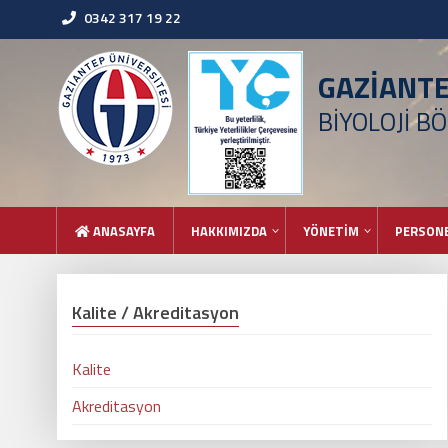
0342 317 19 22
GAZİANT
BİYOLOJİ B
ANASAYFA
HAKKIMIZDA
YÖNETİM
PERSON
Kalite / Akreditasyon
Kalite
Akreditasyon