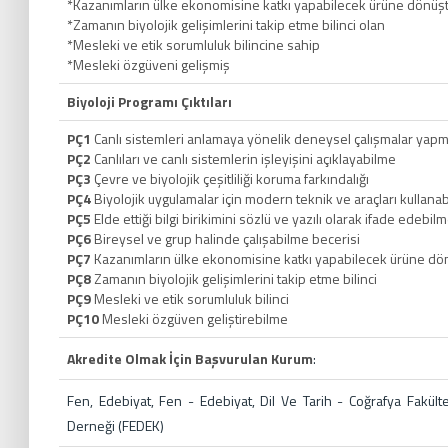
*Kazanımların ülke ekonomisine katkı yapabilecek ürüne dönüşt
*Zamanın biyolojik gelişimlerini takip etme bilinci olan
*Mesleki ve etik sorumluluk bilincine sahip
*Mesleki özgüveni gelişmiş
Biyoloji Programı Çıktıları
PÇ1
Canlı sistemleri anlamaya yönelik deneysel çalışmalar yapm
PÇ2
Canlıları ve canlı sistemlerin işleyişini açıklayabilme
PÇ3
Çevre ve biyolojik çeşitliliği koruma farkındalığı
PÇ4
Biyolojik uygulamalar için modern teknik ve araçları kullana
PÇ5
Elde ettiği bilgi birikimini sözlü ve yazılı olarak ifade edebil
PÇ6
Bireysel ve grup halinde çalışabilme becerisi
PÇ7
Kazanımların ülke ekonomisine katkı yapabilecek ürüne dön
PÇ8
Zamanın biyolojik gelişimlerini takip etme bilinci
PÇ9
Mesleki ve etik sorumluluk bilinci
PÇ10
Mesleki özgüven geliştirebilme
Akredite Olmak İçin Başvurulan Kurum
:
Fen, Edebiyat, Fen - Edebiyat, Dil Ve Tarih - Coğrafya Fakül
Derneği (FEDEK)