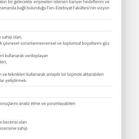
akın bir gelecekte erişmeleri istenen kariyer hedeflerini ve
ı zamanda bağlı bulunduğu Fen-Edebiyat Fakültesi’nin vizyon
e sahip olan,
eterek çevresel sorunlarınevrensel ve toplumsal boyutlarını göz
eri kullanarak veritoplayan
len,
m ve teknikleri kullanarak anlaşılır bir biçimde aktarabilen
lar yetiştirmek.
sonuçlarını analiz etme ve yorumlayabilen
e becerisi olan
 becerisine sahip