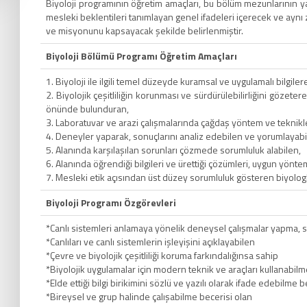
Biyoloji programının öğretim amaçları, bu bölüm mezunlarının y
mesleki beklentileri tanımlayan genel ifadeleri içerecek ve ayn
ve misyonunu kapsayacak şekilde belirlenmiştir.
Biyoloji Bölümü Programı Öğretim Amaçları
1. Biyoloji ile ilgili temel düzeyde kuramsal ve uygulamalı bilgiler
2. Biyolojik çeşitliliğin korunması ve sürdürülebilirliğini göz
önünde bulunduran,
3. Laboratuvar ve arazi çalışmalarında çağdaş yöntem ve teknikl
4. Deneyler yaparak, sonuçlarını analiz edebilen ve yorumlayabi
5. Alanında karşılaşılan sorunları çözmede sorumluluk alabilen,
6. Alanında öğrendiği bilgileri ve ürettiği çözümleri, uygun yönte
7. Mesleki etik açısından üst düzey sorumluluk gösteren biyolog
Biyoloji Programı Özgörevleri
*Canlı sistemleri anlamaya yönelik deneysel çalışmalar yapma, 
*Canlıları ve canlı sistemlerin işleyişini açıklayabilen
*Çevre ve biyolojik çeşitliliği koruma farkındalığınsa sahip
*Biyolojik uygulamalar için modern teknik ve araçları kullanabilm
*Elde ettiği bilgi birikimini sözlü ve yazılı olarak ifade edebilme
*Bireysel ve grup halinde çalışabilme becerisi olan