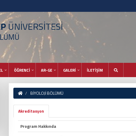
EP
ÜNİVERSİTESİ
ÖLÜMÜ
EL
ÖĞRENCİ
AR-GE
GALERİ
İLETİŞİM
BİYOLOJİ BÖLÜMÜ
Akreditasyon
Program Hakkında