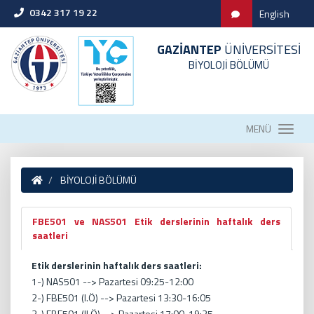
0342 317 19 22
English
GAZİANTEP
ÜNİVERSİTESİ
BİYOLOJİ BÖLÜMÜ
MENÜ
BİYOLOJİ BÖLÜMÜ
FBE501 ve NAS501 Etik derslerinin haftalık ders
saatleri
Etik derslerinin haftalık ders saatleri:
1-) NAS501 --> Pazartesi 09:25-12:00
2-) FBE501 (I.Ö) --> Pazartesi 13:30-16:05
3-) FBE501 (II.Ö) --> Pazartesi 17:00-19:35