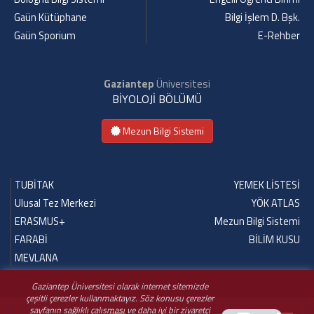
Gaün Kütüphane
Bilgi İşlem D. Bşk.
Gaün Sporium
E-Rehber
Gaziantep
Üniversitesi
BİYOLOJİ BÖLÜMÜ
Mezun Bilgi Sistemi
TUBİTAK
YEMEK LİSTESİ
Ulusal Tez Merkezi
YÖK ATLAS
ERASMUS+
Mezun Bilgi Sistemi
FARABİ
BİLİM KUSU
MEVLANA
Gaziantep Üniversitesi olarak internet sitemizde
çeşitli çerezler kullanmaktayız. Söz konusu çerezler
sayfanın sağlıklı çalışması ve daha iyi bir ziyaretçi